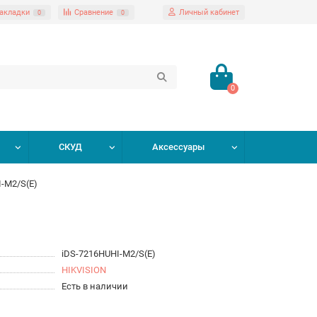
акладки
Сравнение
Личный кабинет
0
0
0
СКУД
Аксессуары
I-M2/S(E)
iDS-7216HUHI-M2/S(E)
HIKVISION
Есть в наличии