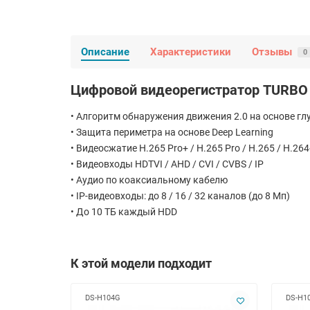
Описание
Характеристики
Отзывы
0
Цифровой видеорегистратор TURBO 
• Алгоритм обнаружения движения 2.0 на основе гл
• Защита периметра на основе Deep Learning
• Видеосжатие H.265 Pro+ / H.265 Pro / H.265 / H.264
• Видеовходы HDTVI / AHD / CVI / CVBS / IP
• Аудио по коаксиальному кабелю
• IP-видеовходы: до 8 / 16 / 32 каналов (до 8 Мп)
• До 10 TБ каждый HDD
К этой модели подходит
DS-H104G
DS-H1