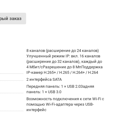
рый заказ
8 каналов (расширение до 24 каналов)
Улучшенный режим IP: вкл. 16 каналов
(расширение до 32 каналов), каждый до
4 Мбит/сРазрешение до 8 МпПоддержка
IP-камер H.265+ / H.265 / H.264+ / H.264
2 интерфейса SATA
Передняя панель: 1 × USB 2.0Задняя
панель: 1 × USB 3.0
Возможность подключения к сети Wi-Fi с
помощью Wi-Fi-адаптера через USB-
интерфейс