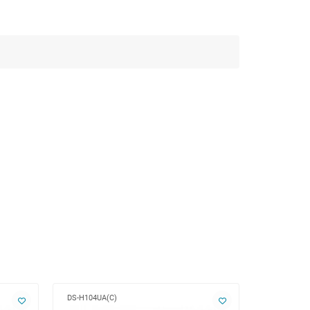
DS-H104UA(C)
DS-H108G