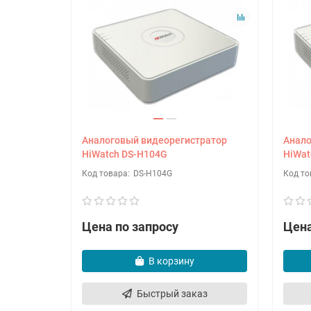
Аналоговый видеорегистратор
Анало
HiWatch DS-H104G
HiWat
DS-H104G
Цена по запросу
Цена
В корзину
Быстрый заказ