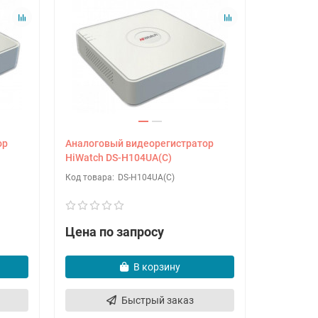
ор
Аналоговый видеорегистратор
Аналогов
HiWatch DS-H104UA(C)
HiWatch 
DS-H104UA(C)
Цена по запросу
Цена по
В корзину
Быстрый заказ