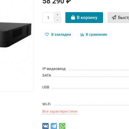
58 290 ₽
В корзину
Быст
В закладки
В сравнение
IP-видеовход
SATA
USB
Wi-Fi
Все характеристики