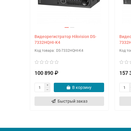
Видеорегистратор Hikvision DS-
Видео
7332HQHI-K4
7332H
DS-7332HQHI-K4
100 890 ₽
157 
В корзину
Быстрый заказ