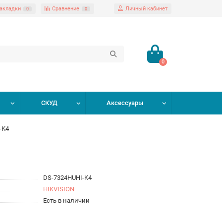
акладки
Сравнение
Личный кабинет
0
0
0
СКУД
Аксессуары
-K4
DS-7324HUHI-K4
HIKVISION
Есть в наличии