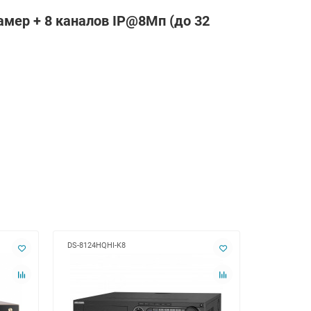
амер + 8 каналов IP@8Мп (до 32
DS-8124HQHI-K8
DS-8124HUH