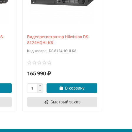
S-
Видеорегистратор Hikvision DS-
Видеореги
8124HQHI-K8
8124HUHI
DS-8124HQHI-K8
165 990 ₽
173 690
В корзину
Быстрый заказ