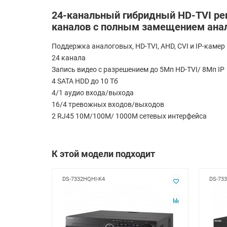
24-канальный гибридный HD-TVI рег
каналов с полным замещением анал
Поддержка аналоговых, HD-TVI, AHD, CVI и IP-камер
24 канала
Запись видео с разрешением до 5Мп HD-TVI/ 8Мп IP
4 SATA HDD до 10 Тб
4/1 аудио входа/выхода
16/4 тревожных входов/выходов
2 RJ45 10M/100M/ 1000М сетевых интерфейса
К этой модели подходит
DS-7332HQHI-K4
DS-73