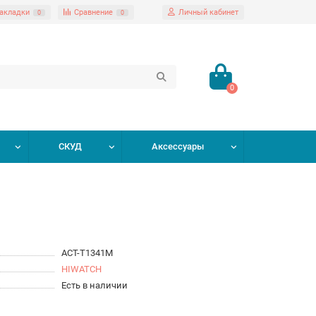
акладки
Сравнение
Личный кабинет
0
0
0
СКУД
Аксессуары
ACT-T1341M
HIWATCH
Есть в наличии