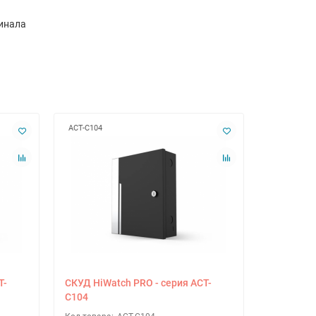
минала
ACT-C104
ACT-R2102
T-
СКУД HiWatch PRO - серия ACT-
СКУД HiWa
C104
R2102M