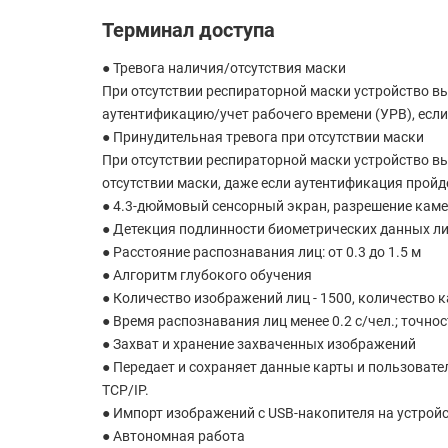
Терминал доступа
● Тревога наличия/отсутствия маски
При отсутствии респираторной маски устройство в
аутентификацию/учет рабочего времени (УРВ), если
● Принудительная тревога при отсутствии маски
При отсутствии респираторной маски устройство в
отсутствии маски, даже если аутентификация пройд
● 4.3-дюймовый сенсорный экран, разрешение кам
● Детекция подлинности биометрических данных л
● Расстояние распознавания лиц: от 0.3 до 1.5 м
● Алгоритм глубокого обучения
● Количество изображений лиц - 1500, количество ка
● Время распознавания лиц менее 0.2 c/чел.; точно
● Захват и хранение захваченных изображений
● Передает и сохраняет данные карты и пользовате
TCP/IP.
● Импорт изображений с USB-накопителя на устройс
● Автономная работа