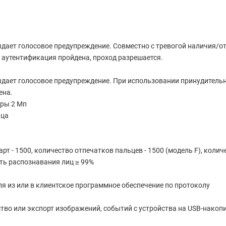
ыдает голосовое предупреждение. Совместно с тревогой наличия/о
 аутентификация пройдена, проход разрешается.
ыдает голосовое предупреждение. При использовании принудительн
ена.
еры 2 Мп
ица
рт - 1500, количество отпечатков пальцев - 1500 (модель F), колич
сть распознавания лиц ≥ 99%
ля из или в клиентское программное обеспечение по протоколу
тво или экспорт изображений, событий с устройства на USB-накопи