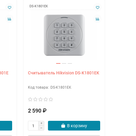
DS-K1801EK
DS-K1801M
801E
Считыватель Hikvision DS-K1801EK
Считыват
DS-K1801EK
2 590 ₽
2 290 ₽
В корзину