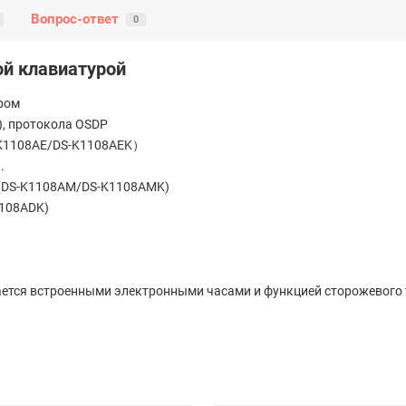
Вопрос-ответ
0
ой клавиатурой
ром
), протокола OSDP
DS-K1108AE/DS-K1108AEK）
.
A (DS-K1108AM/DS-K1108AMK)
1108ADK)
вается встроенными электронными часами и функцией сторожевого