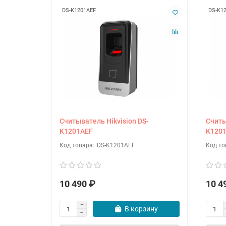
DS-K1201AEF
DS-K1
Считыватель Hikvision DS-
Считы
K1201AEF
K120
DS-K1201AEF
10 490 ₽
10 4
В корзину