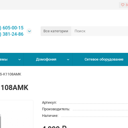
З
) 605-00-15
Все категории
) 381-24-86
темы
Домофония
Сетевое оборудование
DS-K1108AMK
K1108AMK
Артикул:
Производитель:
Наличие: