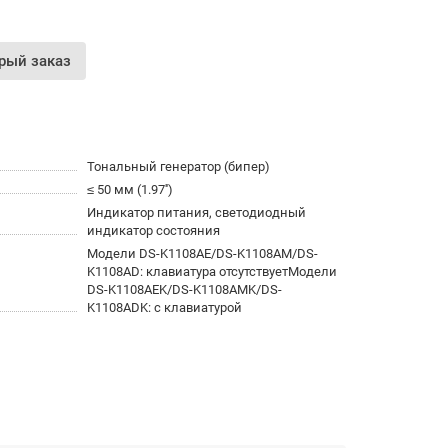
рый заказ
Тональный генератор (бипер)
≤ 50 мм (1.97'')
Индикатор питания, светодиодный
индикатор состояния
Модели DS-K1108AE/DS-K1108AM/DS-
K1108AD: клавиатура отсутствуетМодели
DS-K1108AEK/DS-K1108AMK/DS-
K1108ADK: с клавиатурой