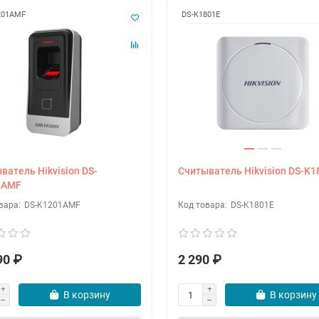
201AMF
DS-K1801E
ватель Hikvision DS-
Считыватель Hikvision DS-K1
1AMF
DS-K1201AMF
DS-K1801E
90 ₽
2 290 ₽
В корзину
В корзину