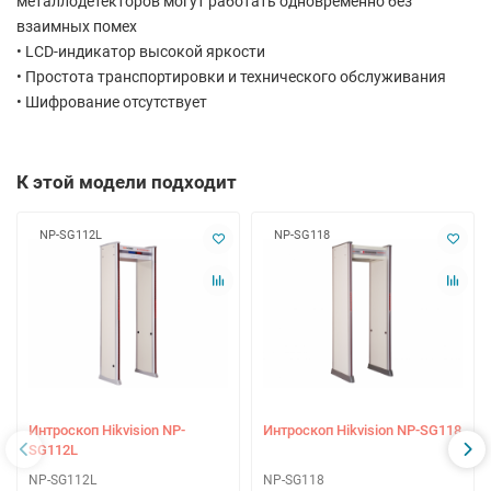
металлодетекторов могут работать одновременно без
взаимных помех
• LCD-индикатор высокой яркости
• Простота транспортировки и технического обслуживания
• Шифрование отсутствует
К этой модели подходит
NP-SG112L
NP-SG118
Интроскоп Hikvision NP-
Интроскоп Hikvision NP-SG118
SG112L
NP-SG112L
NP-SG118