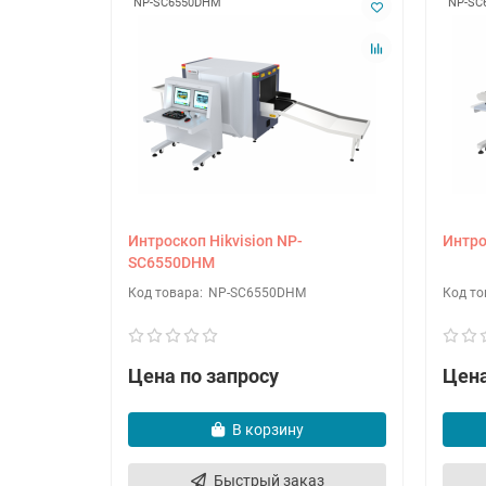
NP-SC6550DHM
NP-SC
Интроскоп Hikvision NP-
Интро
SC6550DHM
NP-SC6550DHM
Цена по запросу
Цена
В корзину
Быстрый заказ