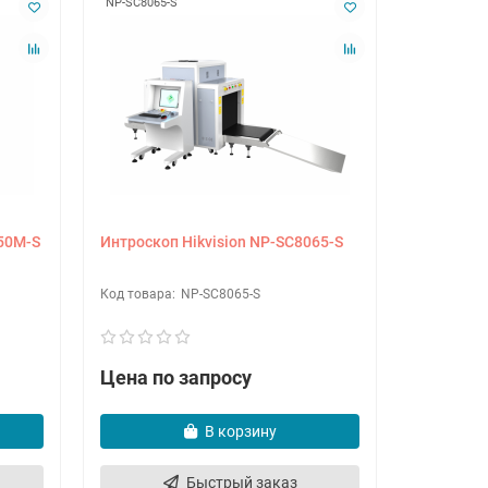
NP-SC8065-S
NP-SC8065
550M-S
Интроскоп Hikvision NP-SC8065-S
Интроско
NP-SC8065-S
Цена по запросу
Цена по
В корзину
Быстрый заказ