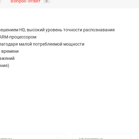
Вопрос-ответ
0
решением HD, высокий уровень точности распознавания
 ARM-процессором
благодаря малой потребляемой мощности
о времени
ражений
ения)