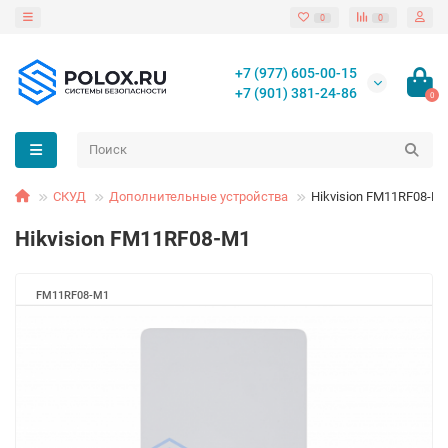
0
0
+7 (977) 605-00-15
+7 (901) 381-24-86
0
СКУД
Дополнительные устройства
Hikvision FM11RF08-M
Hikvision FM11RF08-M1
FM11RF08-M1