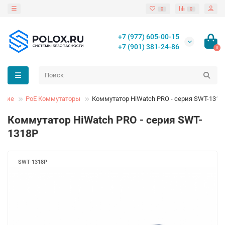
0
0
+7 (977) 605-00-15
+7 (901) 381-24-86
0
вание
PoE Коммутаторы
Коммутатор HiWatch PRO - серия SWT-1318
Коммутатор HiWatch PRO - серия SWT-
1318P
SWT-1318P