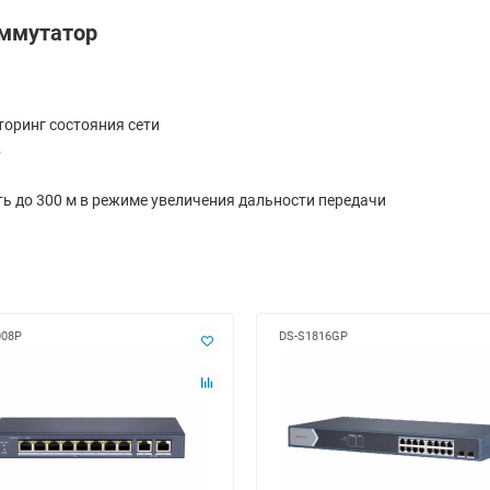
ммутатор
иторинг состояния сети
в
ь до 300 м в режиме увеличения дальности передачи
008P
DS-S1816GP