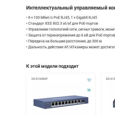
Интеллектуальный управляемый ко
• 8 × 100 Мбит/с PoE RJ45, 1 × Gigabit RJ45
• Стандарт IEEE 802.3 at/af для PoE-портов
• Управление топологией сети, сигнал тревоги, мон
• Защита от перенапряжения до 6 кВ для PoE-порто
• Передача на большие расстояния, до 300 м
• Дальность действия AF/AT-камеры может достигат
К этой модели подходит
DS-S1008GP
DS-S1