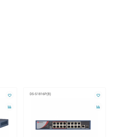
DS-S1816P(B)
DS-S2624G