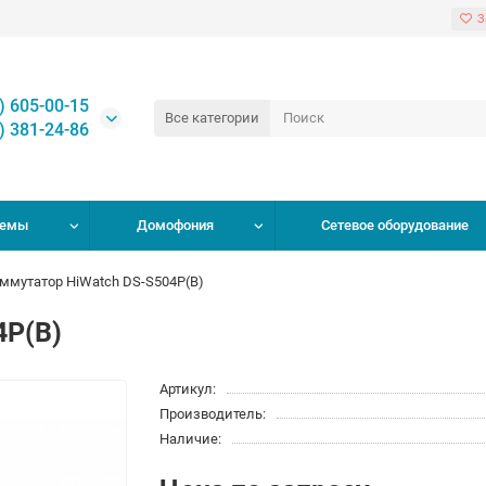
З
) 605-00-15
Все категории
) 381-24-86
темы
Домофония
Сетевое оборудование
ммутатор HiWatch DS-S504P(B)
4P(B)
Артикул:
Производитель:
Наличие: