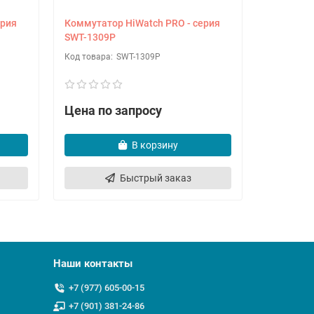
ерия
Коммутатор HiWatch PRO - серия
Коммутат
SWT-1309P
SWT-1318
SWT-1309P
Цена по запросу
Цена по
В корзину
Быстрый заказ
Наши контакты
+7 (977) 605-00-15
+7 (901) 381-24-86