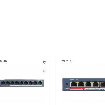
8P(B)
SWT-1105P