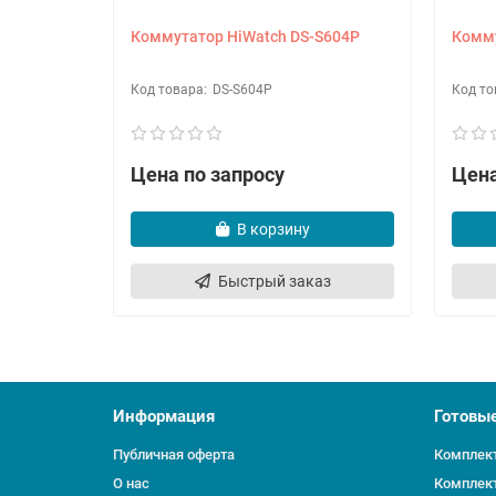
Коммутатор HiWatch DS-S604P
Комму
DS-S604P
Цена по запросу
Цена
В корзину
Быстрый заказ
Информация
Готовы
Публичная оферта
Комплект
О нас
Комплект