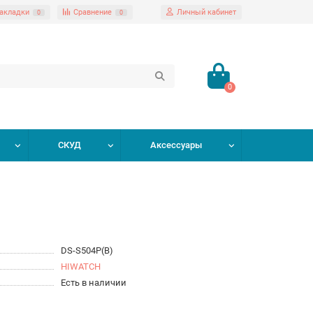
акладки
Сравнение
Личный кабинет
0
0
0
СКУД
Аксессуары
DS-S504P(B)
HIWATCH
Есть в наличии