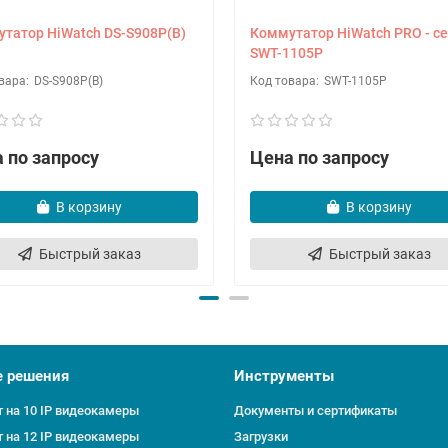
татор HiWatch DS-S908P(B)
Коммутатор HiWatch PRO - с
SWT-1105P
DS-S908P(B)
SWT-1105P
 по запросу
Цена по запросу
В корзину
В корзину
Быстрый заказ
Быстрый заказ
е решения
Инструменты
 на 10 IP видеокамеры
Документы и сертификаты
 на 12 IP видеокамеры
Загрузки