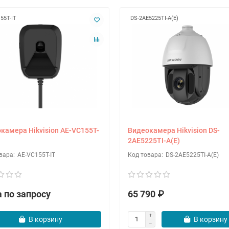
55T-IT
DS-2AE5225TI-A(E)
камера Hikvision AE-VC155T-
Видеокамера Hikvision DS-
2AE5225TI-A(E)
AE-VC155T-IT
DS-2AE5225TI-A(E)
 по запросу
65 790 ₽
В корзину
В корзину