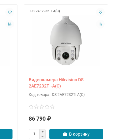
DS-2AE7232TI-A(C)
DS-2CC12D
Видеокамера Hikvision DS-
Видеокаме
2AE7232TI-A(C)
2CC12D8
DS-2AE7232TI-A(C)
86 790 ₽
9 090 ₽
В корзину