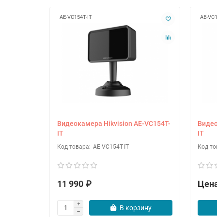
AE-VC154T-IT
AE-VC1
Видеокамера Hikvision AE-VC154T-
Видео
IT
IT
AE-VC154T-IT
11 990 ₽
Цена
В корзину