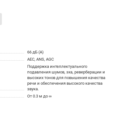
66 дБ (A)
AEC, ANS, AGC
Поддержка интеллектуального
подавления шумов, эха, реверберации и
высоких тонов для повышения качества
речи и обеспечения высокого качества
звука.
От 0.3 м до ∞