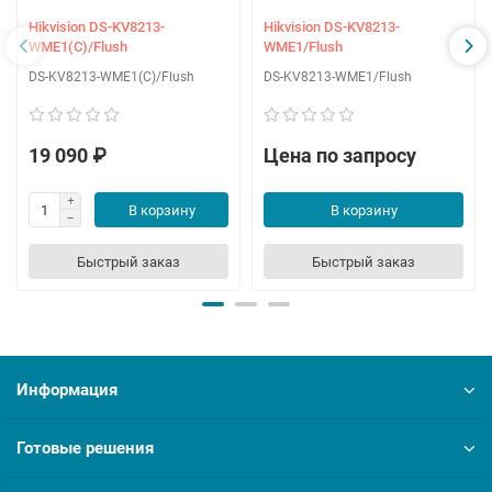
Hikvision DS-KV8213-
Hikvision DS-KV8213-
WME1(C)/Flush
WME1/Flush
DS-KV8213-WME1(C)/Flush
DS-KV8213-WME1/Flush
19 090 ₽
Цена по запросу
В корзину
В корзину
Быстрый заказ
Быстрый заказ
Информация
Готовые решения