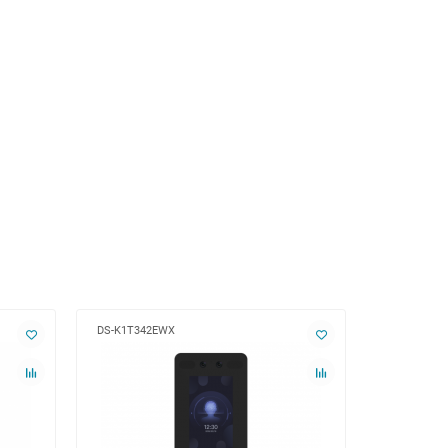
DS-K1T342EWX
DS-K1T342