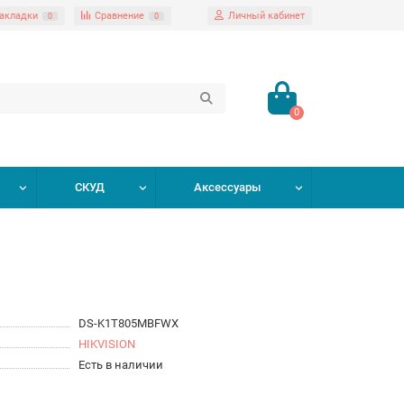
акладки
Сравнение
Личный кабинет
0
0
0
СКУД
Аксессуары
DS-K1T805MBFWX
HIKVISION
Есть в наличии