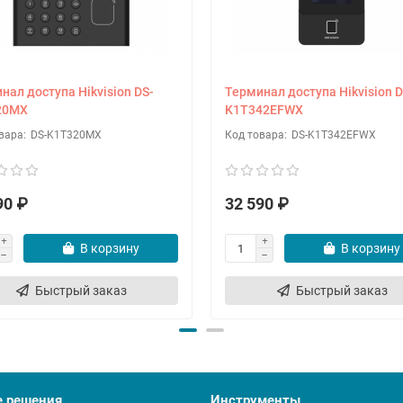
нал доступа Hikvision DS-
Терминал доступа Hikvision D
20MX
K1T342EFWX
DS-K1T320MX
DS-K1T342EFWX
90 ₽
32 590 ₽
В корзину
В корзину
Быстрый заказ
Быстрый заказ
е решения
Инструменты