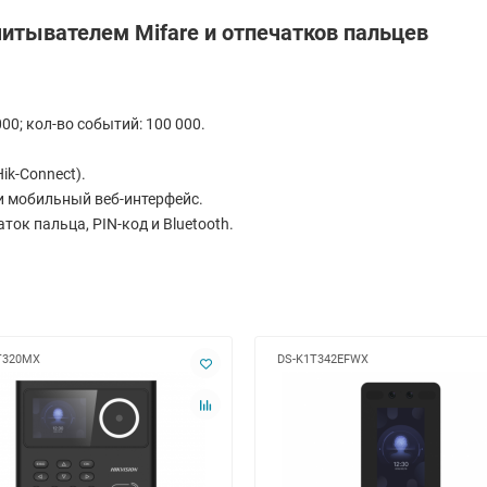
итывателем Mifare и отпечатков пальцев
000; кол-во событий: 100 000.
k-Connect).
 и мобильный веб-интерфейс.
ток пальца, PIN-код и Bluetooth.
T320MX
DS-K1T342EFWX