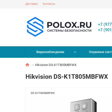
Доставка
Контакты
+7 (977
+7 (901
Видеонаблюдение
Охранные сис
Hikvision DS-K1T805MBFWX
Hikvision DS-K1T805MBFWX
DS-K1T805MBFWX