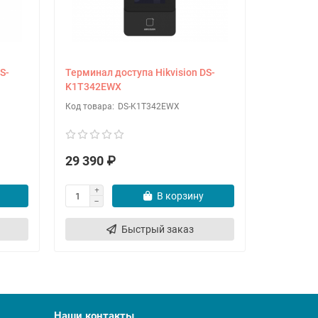
S-
Терминал доступа Hikvision DS-
Терминал 
K1T342EWX
K1T342M
DS-K1T342EWX
29 390 ₽
32 590 
В корзину
Быстрый заказ
Наши контакты