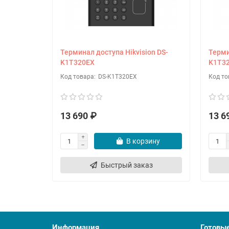
Терминал доступа Hikvision DS-
Терми
K1T320EX
K1T3
DS-K1T320EX
13 690 ₽
13 6
В корзину
Быстрый заказ
Информация
Готовы