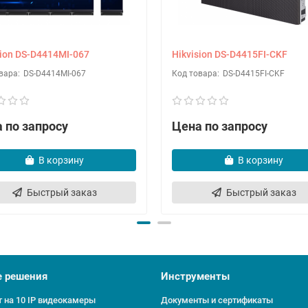
sion DS-D4414MI-067
Hikvision DS-D4415FI-CKF
DS-D4414MI-067
DS-D4415FI-CKF
 по запросу
Цена по запросу
В корзину
В корзину
Быстрый заказ
Быстрый заказ
е решения
Инструменты
 на 10 IP видеокамеры
Документы и сертификаты