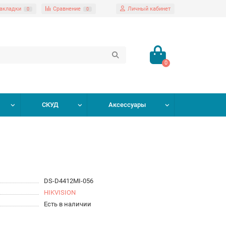
акладки
Сравнение
Личный кабинет
0
0
0
СКУД
Аксессуары
DS-D4412MI-056
HIKVISION
Есть в наличии