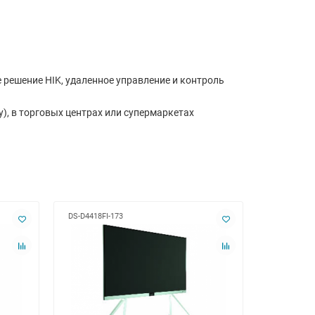
решение HIK, удаленное управление и контроль
), в торговых центрах или супермаркетах
DS-D4418FI-173
DS-D4418FI