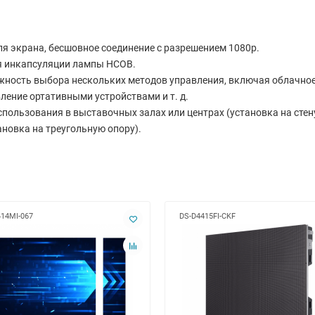
ля экрана, бесшовное соединение с разрешением 1080p.
ря инкапсуляции лампы HCOB.
жность выбора нескольких методов управления, включая облачное 
ление ортативными устройствами и т. д.
спользования в выставочных залах или центрах (установка на стену
ановка на треугольную опору).
414MI-067
DS-D4415FI-CKF