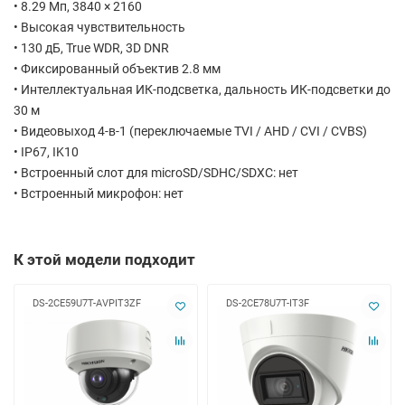
• 8.29 Мп, 3840 × 2160
• Высокая чувствительность
• 130 дБ, True WDR, 3D DNR
• Фиксированный объектив 2.8 мм
• Интеллектуальная ИК-подсветка, дальность ИК-подсветки до
30 м
• Видеовыход 4-в-1 (переключаемые TVI / AHD / CVI / CVBS)
• IP67, IK10
• Встроенный слот для microSD/SDHC/SDXC: нет
• Встроенный микрофон: нет
К этой модели подходит
DS-2CE59U7T-AVPIT3ZF
DS-2CE78U7T-IT3F